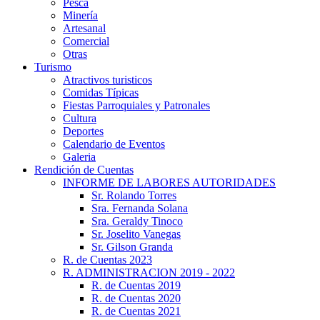
Pesca
Minería
Artesanal
Comercial
Otras
Turismo
Atractivos turisticos
Comidas Típicas
Fiestas Parroquiales y Patronales
Cultura
Deportes
Calendario de Eventos
Galeria
Rendición de Cuentas
INFORME DE LABORES AUTORIDADES
Sr. Rolando Torres
Sra. Fernanda Solana
Sra. Geraldy Tinoco
Sr. Joselito Vanegas
Sr. Gilson Granda
R. de Cuentas 2023
R. ADMINISTRACION 2019 - 2022
R. de Cuentas 2019
R. de Cuentas 2020
R. de Cuentas 2021