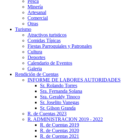
Pesca
Minería
Artesanal
Comercial
Otras
Turismo
Atractivos turisticos
Comidas Típicas
Fiestas Parroquiales y Patronales
Cultura
Deportes
Calendario de Eventos
Galeria
Rendición de Cuentas
INFORME DE LABORES AUTORIDADES
Sr. Rolando Torres
Sra. Fernanda Solana
Sra. Geraldy Tinoco
Sr. Joselito Vanegas
Sr. Gilson Granda
R. de Cuentas 2023
R. ADMINISTRACION 2019 - 2022
R. de Cuentas 2019
R. de Cuentas 2020
R. de Cuentas 2021